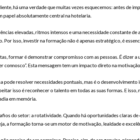
iente, há uma verdade que muitas vezes esquecemos: antes de impr
m papel absolutamente central na hotelaria.
gências elevadas, ritmos intensos e uma necessidade constante de 
 Por isso, investir na formação não é apenas estratégico, é essenci
otas, formar é demonstrar compromisso com as pessoas. É dizer a 
er connosco”. Esta mensagem tem um impacto direto na motivação, n
 pode resolver necessidades pontuais, mas é o desenvolvimento i
tar isso é reconhecer o talento em todas as suas formas. E isso, na
tadia em memória.
s do setor: a rotatividade. Quando há oportunidades claras de e
seja, a formação torna-se um motor de motivação, lealdade e excelê
ão precisa de ser complexa. Precisa, sim, de ser genuína, planead