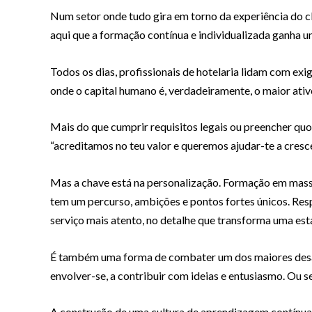
Num setor onde tudo gira em torno da experiência do cl
aqui que a formação contínua e individualizada ganha u
Todos os dias, profissionais de hotelaria lidam com exi
onde o capital humano é, verdadeiramente, o maior ativo.
Mais do que cumprir requisitos legais ou preencher qu
“acreditamos no teu valor e queremos ajudar-te a cresc
Mas a chave está na personalização. Formação em massa
tem um percurso, ambições e pontos fortes únicos. Respei
serviço mais atento, no detalhe que transforma uma es
É também uma forma de combater um dos maiores desafio
envolver-se, a contribuir com ideias e entusiasmo. Ou 
A construção de uma cultura de aprendizagem contínua n