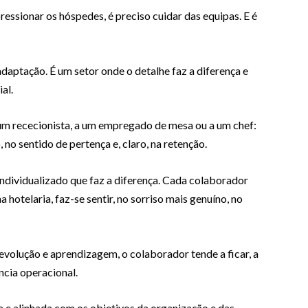
essionar os hóspedes, é preciso cuidar das equipas. E é
adaptação. É um setor onde o detalhe faz a diferença e
al.
um rececionista, a um empregado de mesa ou a um chef:
o sentido de pertença e, claro, na retenção.
ndividualizado que faz a diferença. Cada colaborador
 hotelaria, faz-se sentir, no sorriso mais genuíno, no
volução e aprendizagem, o colaborador tende a ficar, a
ncia operacional.
a e alinhada com os objetivos da organização e das