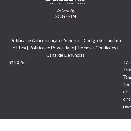
e
k
t
b
e
a
o
d
g
o
i
r
k
n
a
Política de Anticorrupção e Suborno
|
Código de Conduta
m
e Ética
|
Política de Privacidade
|
Termos e Condições
|
Canal de Denúncias
©
2026
D’a
Tra
Tem
Tod
os
dire
res