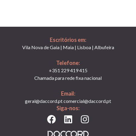
Escritórios em:
Vila Nova de Gaia | Maia | Lisboa | Albufeira
Telefone:
+351 229 419 415
Chamada para rede fixa nacional
Email:
Siga-nos:
F
L
I
a
i
n
c
n
s